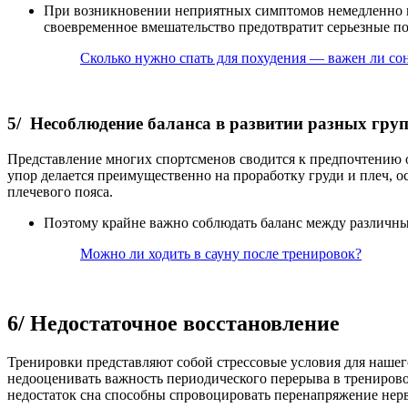
При возникновении неприятных симптомов немедленно пре
своевременное вмешательство предотвратит серьезные по
Сколько нужно спать для похудения — важен ли со
5/ Несоблюдение баланса в развитии разных гр
Представление многих спортсменов сводится к предпочтению о
упор делается преимущественно на проработку груди и плеч, 
плечевого пояса.
Поэтому крайне важно соблюдать баланс между различны
Можно ли ходить в сауну после тренировок?
6/ Недостаточное восстановление
Тренировки представляют собой стрессовые условия для наше
недооценивать важность периодического перерыва в тренирово
недостаток сна способны спровоцировать перенапряжение нер