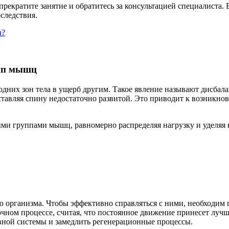
кратите занятие и обратитесь за консультацией специалиста. 
следствия.
н?
упп мышц
дних зон тела в ущерб другим. Такое явление называют дисбал
оставляя спину недостаточно развитой. Это приводит к возник
ми группами мышц, равномерно распределяя нагрузку и уделяя 
го организма. Чтобы эффективно справляться с ними, необходи
чном процессе, считая, что постоянное движение принесет лучш
вной системы и замедлить регенерационные процессы.