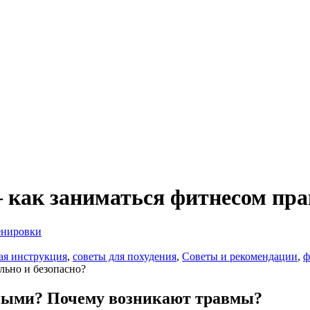
— как заниматься фитнесом пра
енировки
ая инструкция
,
советы для похудения
,
Советы и рекомендации
,
ф
сными? Почему возникают травмы?