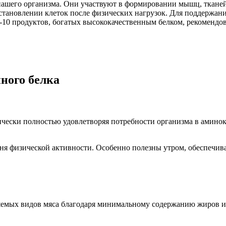
его организма. Они участвуют в формировании мышц, тканей о
становлении клеток после физических нагрузок. Для поддержани
п-10 продуктов, богатых высококачественным белком, рекоменд
ного белка
ически полностью удовлетворяя потребности организма в амино
ня физической активности. Особенно полезны утром, обеспечива
яемых видов мяса благодаря минимальному содержанию жиров и х