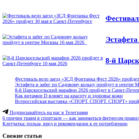
Фестиваль
Эстафета 
8-й Царск
Фестиваль вело заезд «ЗСД Фонтанка Фест 2026» пройдет
Эстафета и забег по Садовому кольцу пройдут в центре 
8-й Царскосельский марафон 2026 пройдет в Санкт-Петер
Как витамин D влияет на красоту и здоровье кожи
Всероссийская выставка «СПОРТ. СПОРТ. СПОРТ» пройд
Подписывайтесь на нас в Телеграмм
Навигация
6 причин травм в спортзале — как заниматься фитнесом правил
Клетчатка: польза, вред и рекомендации к ее потреблению
по
записям
Свежие статьи