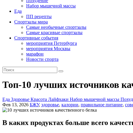
Похудение
Набор мышечной массы
Еда
ПП рецепты
Спортзалы мира
Самые необычные спортзалы
Самые красивые спортзалы
Спортивные события
мероприятия Петербурга
мероприятия Москвы
марафон
Новости спорта
Топ-10 лучших источников ка
Еда
Здоровье
Красота
Лайфхаки
Набор мышечной массы
Поху
Фев 13, 2026
БЖУ
,
здоровье
,
калории
,
правильное питание
,
сов
В каких продуктах больше всего качест