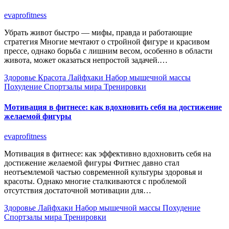
evaprofitness
Убрать живот быстро — мифы, правда и работающие
стратегия Многие мечтают о стройной фигуре и красивом
прессе, однако борьба с лишним весом, особенно в области
живота, может оказаться непростой задачей.…
Здоровье
Красота
Лайфхаки
Набор мышечной массы
Похудение
Спортзалы мира
Тренировки
Мотивация в фитнесе: как вдохновить себя на достижение
желаемой фигуры
evaprofitness
Мотивация в фитнесе: как эффективно вдохновить себя на
достижение желаемой фигуры Фитнес давно стал
неотъемлемой частью современной культуры здоровья и
красоты. Однако многие сталкиваются с проблемой
отсутствия достаточной мотивации для…
Здоровье
Лайфхаки
Набор мышечной массы
Похудение
Спортзалы мира
Тренировки