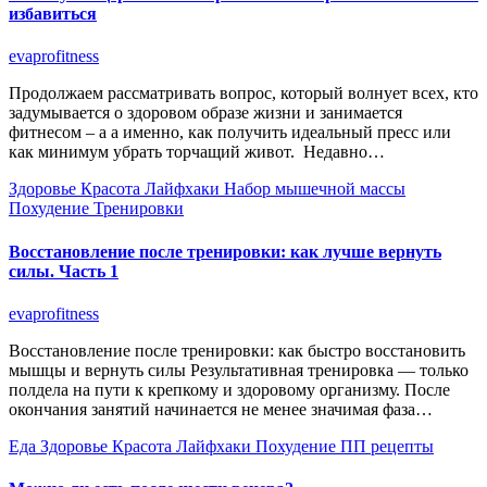
избавиться
evaprofitness
Продолжаем рассматривать вопрос, который волнует всех, кто
задумывается о здоровом образе жизни и занимается
фитнесом – а а именно, как получить идеальный пресс или
как минимум убрать торчащий живот. Недавно…
Здоровье
Красота
Лайфхаки
Набор мышечной массы
Похудение
Тренировки
Восстановление после тренировки: как лучше вернуть
силы. Часть 1
evaprofitness
Восстановление после тренировки: как быстро восстановить
мышцы и вернуть силы Результативная тренировка — только
полдела на пути к крепкому и здоровому организму. После
окончания занятий начинается не менее значимая фаза…
Еда
Здоровье
Красота
Лайфхаки
Похудение
ПП рецепты