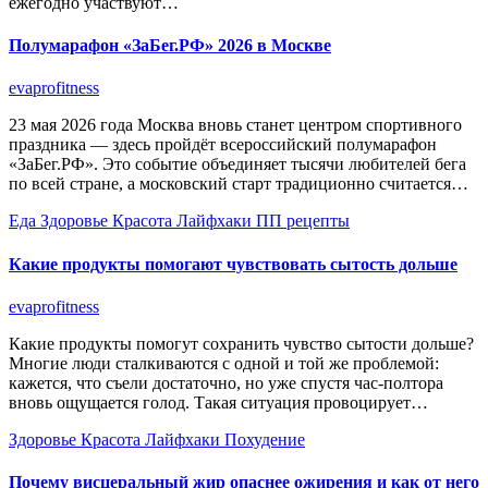
ежегодно участвуют…
Полумарафон «ЗаБег.РФ» 2026 в Москве
evaprofitness
23 мая 2026 года Москва вновь станет центром спортивного
праздника — здесь пройдёт всероссийский полумарафон
«ЗаБег.РФ». Это событие объединяет тысячи любителей бега
по всей стране, а московский старт традиционно считается…
Еда
Здоровье
Красота
Лайфхаки
ПП рецепты
Какие продукты помогают чувствовать сытость дольше
evaprofitness
Какие продукты помогут сохранить чувство сытости дольше?
Многие люди сталкиваются с одной и той же проблемой:
кажется, что съели достаточно, но уже спустя час-полтора
вновь ощущается голод. Такая ситуация провоцирует…
Здоровье
Красота
Лайфхаки
Похудение
Почему висцеральный жир опаснее ожирения и как от него