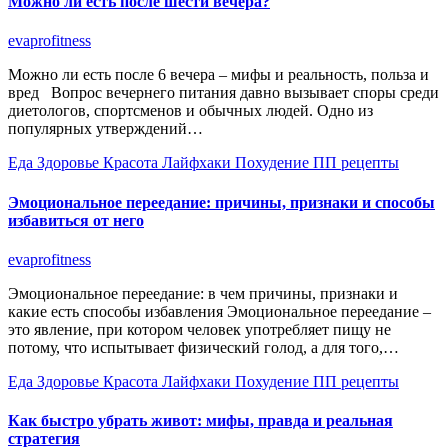
Можно ли есть после шести вечера?
evaprofitness
Можно ли есть после 6 вечера – мифы и реальность, польза и
вред Вопрос вечернего питания давно вызывает споры среди
диетологов, спортсменов и обычных людей. Одно из
популярных утверждений…
Еда
Здоровье
Красота
Лайфхаки
Похудение
ПП рецепты
Эмоциональное переедание: причины, признаки и способы
избавиться от него
evaprofitness
Эмоциональное переедание: в чем причины, признаки и
какие есть способы избавления Эмоциональное переедание –
это явление, при котором человек употребляет пищу не
потому, что испытывает физический голод, а для того,…
Еда
Здоровье
Красота
Лайфхаки
Похудение
ПП рецепты
Как быстро убрать живот: мифы, правда и реальная
стратегия