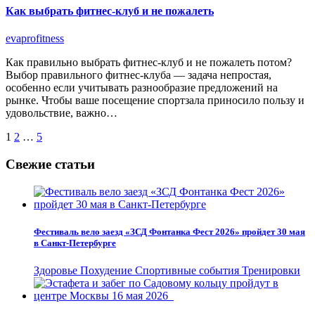
Как выбрать фитнес-клуб и не пожалеть
evaprofitness
Как правильно выбрать фитнес-клуб и не пожалеть потом?
Выбор правильного фитнес-клуба — задача непростая,
особенно если учитывать разнообразие предложений на
рынке. Чтобы ваше посещение спортзала приносило пользу и
удовольствие, важно…
Пагинация
1
2
…
5
записей
Свежие статьи
Фестиваль вело заезд «ЗСД Фонтанка Фест 2026» пройдет 30 мая
в Санкт-Петербурге
Здоровье
Похудение
Спортивные события
Тренировки