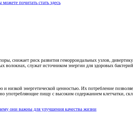
ы можете почитать стать здесь
апоры, снижает риск развития геморроидальных узлов, дивертик
ых волокнах, служат источником энергии для здоровых бактери
ю и низкой энергетической ценностью. Их потребление позволя
но употребляющие пищу с высоким содержанием клетчатки, скло
чему они важны для улучшения качества жизни