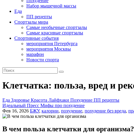
Похудение
Набор мышечной массы
Еда
ПП рецепты
Спортзалы мира
Самые необычные спортзалы
Самые красивые спортзалы
Спортивные события
мероприятия Петербурга
мероприятия Москвы
марафон
Новости спорта
Клетчатка: польза, вред и ре
Еда
Здоровье
Красота
Лайфхаки
Похудение
ПП рецепты
Идеальный Пресс
Мифы про похудение
Фев 16, 2026
БЖУ
,
калории
,
похудение
,
похудение без вреда
,
пр
В чем польза клетчатки для организма? 