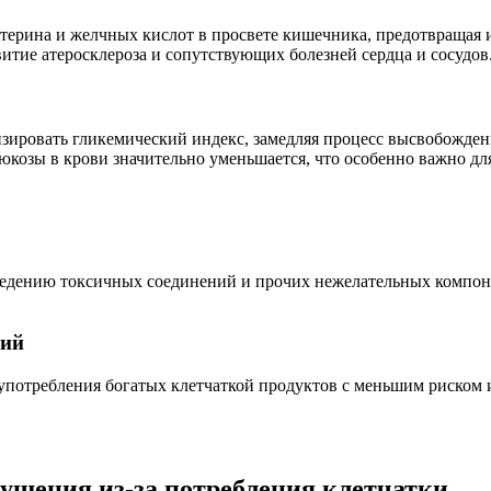
стерина и желчных кислот в просвете кишечника, предотвращая 
итие атеросклероза и сопутствующих болезней сердца и сосудов
ировать гликемический индекс, замедляя процесс высвобождени
козы в крови значительно уменьшается, что особенно важно для
едению токсичных соединений и прочих нежелательных компоне
ний
потребления богатых клетчаткой продуктов с меньшим риском и
щения из-за потребления клетчатки