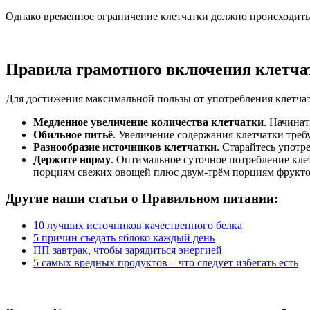
Однако временное ограничение клетчатки должно происходить 
Правила грамотного включения клетча
Для достижения максимальной пользы от употребления клетча
Медленное увеличение количества клетчатки
. Начинат
Обильное питьё
. Увеличение содержания клетчатки треб
Разнообразие источников клетчатки
. Старайтесь употр
Держите норму
. Оптимальное суточное потребление клет
порциям свежих овощей плюс двум-трём порциям фрукто
Другие наши статьи о Правильном питании:
10 лучших источников качественного белка
5 причин съедать яблоко каждый день
ПП завтрак, чтобы зарядиться энергией
5 самых вредных продуктов – что следует избегать есть