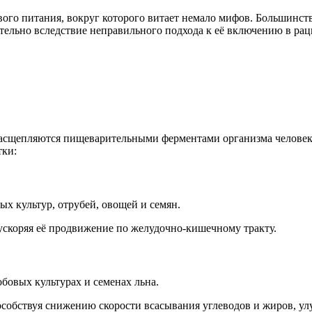
ого питания, вокруг которого витает немало мифов. Большинст
тельно вследствие неправильного подхода к её включению в рац
 расщепляются пищеварительными ферментами организма человек
тки:
х культур, отрубей, овощей и семян.
ускоряя её продвижение по желудочно-кишечному тракту.
обовых культурах и семенах льна.
особствуя снижению скорости всасывания углеводов и жиров, у