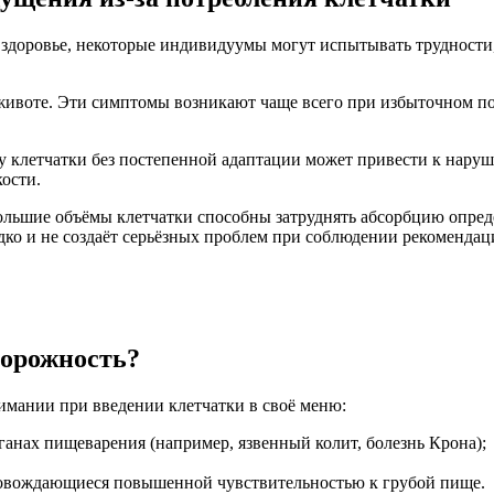
 здоровье, некоторые индивидуумы могут испытывать трудности,
 животе. Эти симптомы возникают чаще всего при избыточном по
 клетчатки без постепенной адаптации может привести к наруше
ости.
ольшие объёмы клетчатки способны затруднять абсорбцию опред
едко и не создаёт серьёзных проблем при соблюдении рекоменда
торожность?
мании при введении клетчатки в своё меню:
анах пищеварения (например, язвенный колит, болезнь Крона);
ровождающиеся повышенной чувствительностью к грубой пище.