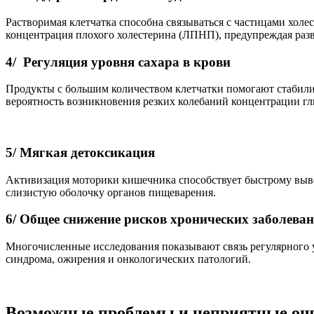
Растворимая клетчатка способна связываться с частицами холе
концентрация плохого холестерина (ЛПНП), предупреждая разв
4/ Регуляция уровня сахара в крови
Продукты с большим количеством клетчатки помогают стабилиз
вероятность возникновения резких колебаний концентрации глю
5/ Мягкая детоксикация
Активизация моторики кишечника способствует быстрому выв
слизистую оболочку органов пищеварения.
6/ Общее снижение рисков хронических заболева
Многочисленные исследования показывают связь регулярного у
синдрома, ожирения и онкологических патологий.
Возможные проблемы и неприятные ощу