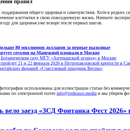
дении правил
 поддержания общего здоровья и самочувствия. Хотя в редких 
ючение клетчатки в свою повседневную жизнь. Начните экспер
оду для здоровья уже вскоре после первых шагов.
больше 80 миллионов долларов за первые выходные
артует сегодня на Манежной площади в Москве
в Ботаническом саду МГУ «Аптекарский огород» в Москве
ройдет 21 и 22 февраля 2026 в Петропавловской крепости в Са
 китайских фонарей «Счастливый праздник Весны»
то фотографии использованы для иллюстрации статьи без коммерч
с нами по электронной почте
info@rodionov.media
и мы уберем фо
 вело заезд «ЗСД Фонтанка Фест 2026» 