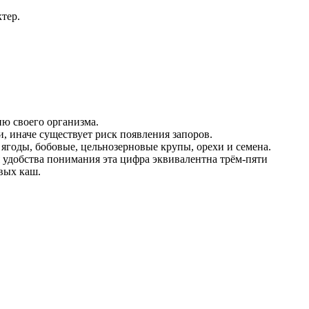
тер.
ию своего организма.
, иначе существует риск появления запоров.
 ягоды, бобовые, цельнозерновые крупы, орехи и семена.
я удобства понимания эта цифра эквивалентна трём-пяти
вых каш.