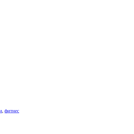
и
,
фитнес