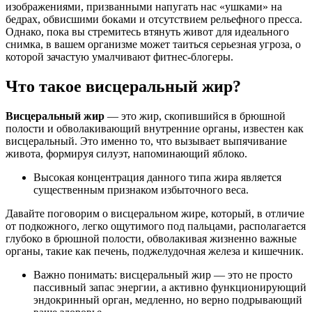
изображениями, призванными напугать нас «ушками» на
бедрах, обвисшими боками и отсутствием рельефного пресса.
Однако, пока вы стремитесь втянуть живот для идеального
снимка, в вашем организме может таиться серьезная угроза, о
которой зачастую умалчивают фитнес-блогеры.
Что такое висцеральный жир?
Висцеральный жир
— это жир, скопившийся в брюшной
полости и обволакивающий внутренние органы, известен как
висцеральный. Это именно то, что вызывает выпячивание
живота, формируя силуэт, напоминающий яблоко.
Высокая концентрация данного типа жира является
существенным признаком избыточного веса.
Давайте поговорим о висцеральном жире, который, в отличие
от подкожного, легко ощутимого под пальцами, располагается
глубоко в брюшной полости, обволакивая жизненно важные
органы, такие как печень, поджелудочная железа и кишечник.
Важно понимать: висцеральный жир — это не просто
пассивный запас энергии, а активно функционирующий
эндокринный орган, медленно, но верно подрывающий