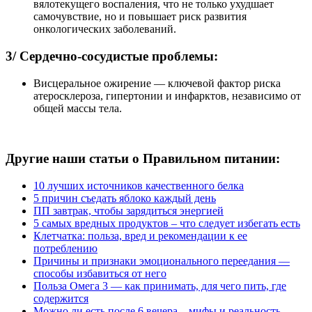
вялотекущего воспаления, что не только ухудшает
самочувствие, но и повышает риск развития
онкологических заболеваний.
3/ Сердечно-сосудистые проблемы:
Висцеральное ожирение — ключевой фактор риска
атеросклероза, гипертонии и инфарктов, независимо от
общей массы тела.
Другие наши статьи о Правильном питании:
10 лучших источников качественного белка
5 причин съедать яблоко каждый день
ПП завтрак, чтобы зарядиться энергией
5 самых вредных продуктов – что следует избегать есть
Клетчатка: польза, вред и рекомендации к ее
потреблению
Причины и признаки эмоционального переедания —
способы избавиться от него
Польза Омега 3 — как принимать, для чего пить, где
содержится
Можно ли есть после 6 вечера – мифы и реальность,