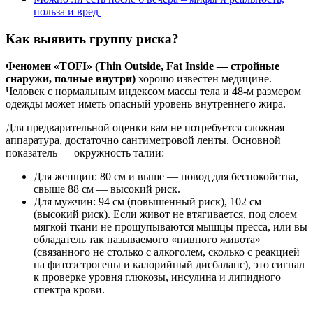
польза и вред
Как выявить группу риска?
Феномен «TOFI» (Thin Outside, Fat Inside — стройные
снаружи, полные внутри)
хорошо известен медицине.
Человек с нормальным индексом массы тела и 48-м размером
одежды может иметь опасный уровень внутреннего жира.
Для предварительной оценки вам не потребуется сложная
аппаратура, достаточно сантиметровой ленты. Основной
показатель — окружность талии:
Для женщин: 80 см и выше — повод для беспокойства,
свыше 88 см — высокий риск.
Для мужчин: 94 см (повышенный риск), 102 см
(высокий риск). Если живот не втягивается, под слоем
мягкой ткани не прощупываются мышцы пресса, или вы
обладатель так называемого «пивного живота»
(связанного не столько с алкоголем, сколько с реакцией
на фитоэстрогены и калорийный дисбаланс), это сигнал
к проверке уровня глюкозы, инсулина и липидного
спектра крови.