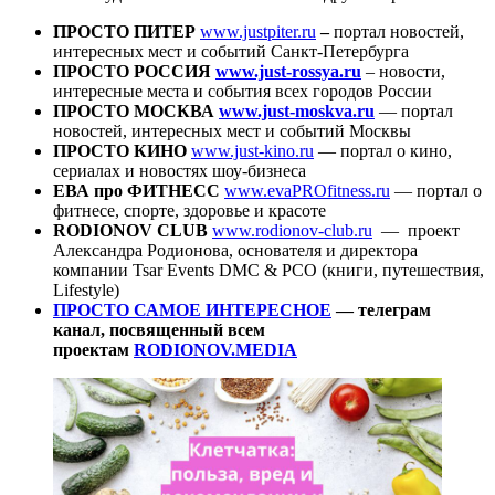
ПРОСТО ПИТЕР
www.justpiter.ru
–
портал новостей,
интересных мест и событий Санкт-Петербурга
ПРОСТО РОССИЯ
www.just-rossya.ru
– новости,
интересные места и события всех городов России
ПРОСТО МОСКВА
www.just-moskva.ru
— портал
новостей, интересных мест и событий Москвы
ПРОСТО КИНО
www.just-kino.ru
— портал о кино,
сериалах и новостях шоу-бизнеса
ЕВА про ФИТНЕСС
www.evaPROfitness.ru
— портал о
фитнесе, спорте, здоровье и красоте
RODIONOV CLUB
www.rodionov-club.ru
— проект
Александра Родионова, основателя и директора
компании Tsar Events DMC & PCO (книги, путешествия,
Lifestyle)
ПРОСТО САМОЕ ИНТЕРЕСНОЕ
— телеграм
канал, посвященный всем
проектам
RODIONOV.MEDIA