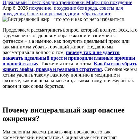
Идеальный Пресс
Кардио тренировки
Мифы про похудение
Апр 6, 2026
похудение
,
похудение без вреда
,
советы для
похудения
,
Советы и рекомендации
,
убрать живот
Продолжаем рассматривать вопрос, который волнует всех, кто
задумывается о здоровом образе жизни и занимается
фитнесом – а а именно, как получить идеальный пресс или
как минимум убрать торчащий живот. Недавно мы
рассматривали вопрос о том,
почему так и не удается
накачать идеальный пресс и приводили главные причины
в нашей статье
.
Также мы писали о том,
Как быстро убрать
живот: мифы, правда и реальная стратегия
.
Сегодня же мы
хотим уделить такому важному понятию в медицине и
фитнесе, как висцеральный жир, а также тому, почему он так
опасен и как с ним бороться.
Почему висцеральный жир опаснее
ожирения?
Мы склонны рассматривать жир прежде всего как
косметический недостаток. Социальные сети пестрят