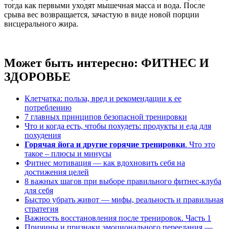
тогда как первыми уходят мышечная масса и вода. После
срыва вес возвращается, зачастую в виде новой порции
висцерального жира.
Может быть интересно:
ФИТНЕС И
ЗДОРОВЬЕ
Клетчатка: польза, вред и рекомендации к ее
потреблению
7 главных принципов безопасной тренировки
Что и когда есть, чтобы похудеть: продукты и еда для
похудения
Горячая йога и другие горячие тренировки
. Что это
такое – плюсы и минусы
Фитнес мотивация — как вдохновить себя на
достижения целей
8 важных шагов при выборе правильного фитнес-клуба
для себя
Быстро убрать живот — мифы, реальность и правильная
стратегия
Важность восстановления после тренировок. Часть 1
Причины и признаки эмоционального переедания —