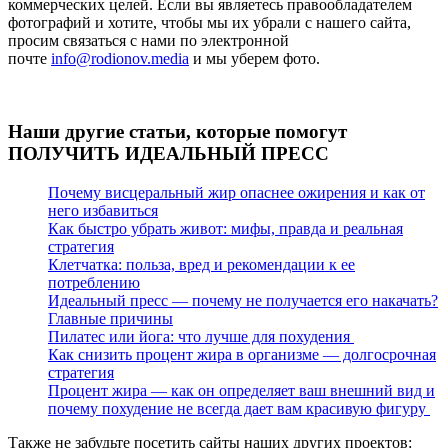
коммерческих целей. Если вы являетесь правообладателем
фотографий и хотите, чтобы мы их убрали с нашего сайта,
просим связаться с нами по электронной
почте
info@rodionov.media
и мы уберем фото.
Наши другие статьи, которые помогут
ПОЛУЧИТЬ ИДЕАЛЬНЫЙ ПРЕСС
Почему висцеральный жир опаснее ожирения и как от
него избавиться
Как быстро убрать живот: мифы, правда и реальная
стратегия
Клетчатка: польза, вред и рекомендации к ее
потреблению
Идеальный пресс — почему не получается его накачать?
Главные причины
Пилатес или йога: что лучше для похудения
Как снизить процент жира в организме — долгосрочная
стратегия
Процент жира — как он определяет ваш внешний вид и
почему похудение не всегда дает вам красивую фигуру
Также не забудьте посетить сайты наших других проектов: