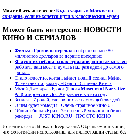
Может быть интересно:
Куда сходить в Москве на
свидание, если не хочется идти в классический музей
Может быть интересно:
НОВОСТИ
КИНО И СЕРИАЛОВ
Фильм «Грозовой перевал»
собрал больше 80
миллионов долларов за первые выходные
30 лучших небанальных сериалов
, которые заставят
работать ваш мозг и думать над разгадкой до самого
финала
Стало известно, когда выйдет новый сериал Майка
Флэнагана по роману «Кэрри» Стивена Кинга
Музей Джорджа Лукаса
(Lucas Museum of Narrative
Art)
откроется в Лос-Анджелесе в этом году
Зендея – 7 ролей, сделавших ее настоящей звездой
О чем будет комедия «Очень страшное кино 6»
Общие сборы «Крика 7» в первый уик-энд побили
рекорды — JUST-KINO.RU | ПРОСТО КИНО
Источник фото: https://ru.freepik.com/. Обращаем внимание,
что фотографии использованы для иллюстрации статьи без