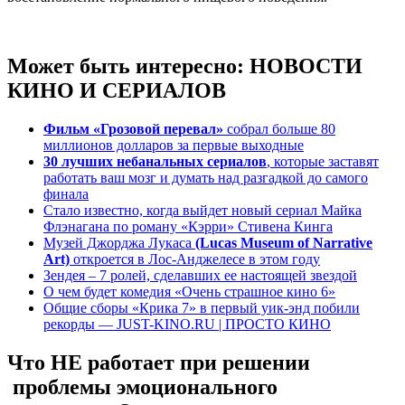
Может быть интересно:
НОВОСТИ
КИНО И СЕРИАЛОВ
Фильм «Грозовой перевал»
собрал больше 80
миллионов долларов за первые выходные
30 лучших небанальных сериалов
, которые заставят
работать ваш мозг и думать над разгадкой до самого
финала
Стало известно, когда выйдет новый сериал Майка
Флэнагана по роману «Кэрри» Стивена Кинга
Музей Джорджа Лукаса
(Lucas Museum of Narrative
Art)
откроется в Лос-Анджелесе в этом году
Зендея – 7 ролей, сделавших ее настоящей звездой
О чем будет комедия «Очень страшное кино 6»
Общие сборы «Крика 7» в первый уик-энд побили
рекорды — JUST-KINO.RU | ПРОСТО КИНО
Что НЕ работает при решении
проблемы эмоционального