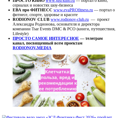
ПРОСТО КИНО
www.just-kino.ru
— портал о кино,
сериалах и новостях шоу-бизнеса
ЕВА про ФИТНЕСС
www.evaPROfitness.ru
— портал о
фитнесе, спорте, здоровье и красоте
RODIONOV CLUB
www.rodionov-club.ru
— проект
Александра Родионова, основателя и директора
компании Tsar Events DMC & PCO (книги, путешествия,
Lifestyle)
ПРОСТО САМОЕ ИНТЕРЕСНОЕ
— телеграм
канал
, посвященный всем проектам
RODIONOV.MEDIA