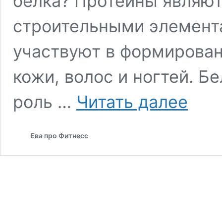
белка? Протеины являю
строительными элемент
участвуют в формирован
кожи, волос и ногтей. Б
Топ-10
роль …
Читать далее
лучших
источник
качествен
Ева про Фитнесс
белка