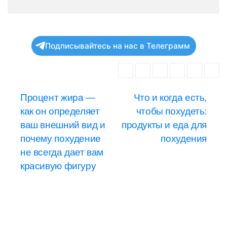
Подписывайтесь на нас в Телеграмм
Навигация
Процент жира —
Что и когда есть,
как он определяет
чтобы похудеть:
по
ваш внешний вид и
продукты и еда для
записям
почему похудение
похудения
не всегда дает вам
красивую фигуру