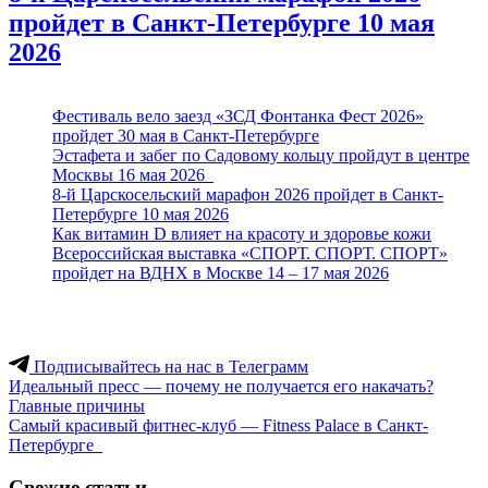
пройдет в Санкт-Петербурге 10 мая
2026
Фестиваль вело заезд «ЗСД Фонтанка Фест 2026»
пройдет 30 мая в Санкт-Петербурге
Эстафета и забег по Садовому кольцу пройдут в центре
Москвы 16 мая 2026
8-й Царскосельский марафон 2026 пройдет в Санкт-
Петербурге 10 мая 2026
Как витамин D влияет на красоту и здоровье кожи
Всероссийская выставка «СПОРТ. СПОРТ. СПОРТ»
пройдет на ВДНХ в Москве 14 – 17 мая 2026
Подписывайтесь на нас в Телеграмм
Навигация
Идеальный пресс — почему не получается его накачать?
Главные причины
по
Самый красивый фитнес-клуб — Fitness Palace в Санкт-
записям
Петербурге
Свежие статьи