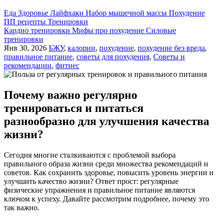
Еда
Здоровье
Лайфхаки
Набор мышечной массы
Похудение
ПП рецепты
Тренировки
Кардио тренировки
Мифы про похудение
Силовые
тренировки
Янв 30, 2026
БЖУ
,
калории
,
похудение
,
похудение без вреда
,
правильное питание
,
советы для похудения
,
Советы и
рекомендации
,
фитнес
Почему важно регулярно
тренироваться и питаться
разнообразно для улучшения качества
жизни?
Сегодня многие сталкиваются с проблемой выбора
правильного образа жизни среди множества рекомендаций и
советов. Как сохранить здоровье, повысить уровень энергии и
улучшить качество жизни? Ответ прост: регулярные
физические упражнения и правильное питание являются
ключом к успеху. Давайте рассмотрим подробнее, почему это
так важно.