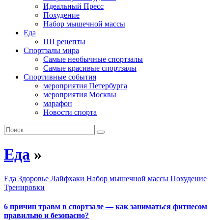
Идеальный Пресс
Похудение
Набор мышечной массы
Еда
ПП рецепты
Спортзалы мира
Самые необычные спортзалы
Самые красивые спортзалы
Спортивные события
мероприятия Петербурга
мероприятия Москвы
марафон
Новости спорта
Еда
»
Еда
Здоровье
Лайфхаки
Набор мышечной массы
Похудение
Тренировки
6 причин травм в спортзале — как заниматься фитнесом
правильно и безопасно?