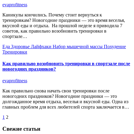
evaprofitness
Каникулы кончились. Почему стоит вернуться к
тренировкам? Новогодние праздники — это время веселья,
вкусной еды и отдыха. На прошлой неделе я приводила 7
советов, как правильно возобновить тренировки в
спортзале…
Еда
Здоровье
Лайфхаки
Набор мышечной массы
Похудение
Тренировки
Как правильно возобновить тренировки в спортзале после
новогодних праздников?
evaprofitness
Как правильно снова начать свои тренировки после
новогодних праздников? Новогодние праздники — это
долгожданное время отдыха, веселья и вкусной еды. Одна из
главных проблем для всех любителей спорта заключается в…
Пагинация
1
2
записей
Свежие статьи