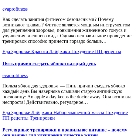
evaprofitness
Как сделать занятия фитнесом безопасными? Почему
возникают травмы? Фитнес является мощным инструментом
для укрепления здоровья, повышения жизненного тонуса и
улучшения внешнего вида. Однако неправильное проведение
тренировок способно принести гораздо больше…
Еда
Здоровье
Красота
Лайфхаки
Похудение
ПП рецепты
Пять причин съедать яблоко каждый день
evaprofitness
Польза яблок для здоровья — Пять причин съедать яблоко
каждый день Вы наверняка слышали старую английскую
пословицу: An apple a day keeps the doctor away. Она возникла
неспроста! Действительно, регулярное…
Еда
Здоровье
Лайфхаки
Набор мышечной массы
Похудение
ПП рецепты
Тренировки
Регулярные тренировки и правильное питание – почему
они важны для улучшения качества жизни