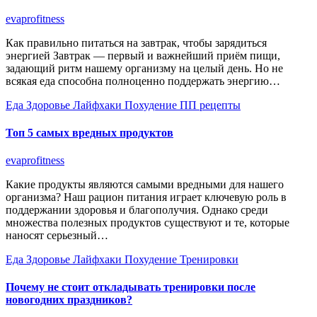
evaprofitness
Как правильно питаться на завтрак, чтобы зарядиться
энергией Завтрак — первый и важнейший приём пищи,
задающий ритм нашему организму на целый день. Но не
всякая еда способна полноценно поддержать энергию…
Еда
Здоровье
Лайфхаки
Похудение
ПП рецепты
Топ 5 самых вредных продуктов
evaprofitness
Какие продукты являются самыми вредными для нашего
организма? Наш рацион питания играет ключевую роль в
поддержании здоровья и благополучия. Однако среди
множества полезных продуктов существуют и те, которые
наносят серьезный…
Еда
Здоровье
Лайфхаки
Похудение
Тренировки
Почему не стоит откладывать тренировки после
новогодних праздников?