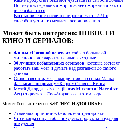
Какие продукты помогают чувствовать сытость дольше
Почему висцеральный жир опаснее ожирения и как от
него избавиться
Восстановление после тренировки. Часть 2. Что
способствует и что мешает восстановлению
Может быть интересно:
НОВОСТИ
КИНО И СЕРИАЛОВ:
Фильм «Грозовой перевал»
собрал больше 80
миллионов долларов за первые выходные
30 лучших небанальных сериалов
, которые заставят
работать ваш мозг и думать над разгадкой до самого
финала
Стало известно, когда выйдет новый сериал Майка
Флэнагана по роману «Кэрри» Стивена Кинга
Музей Джорджа Лукаса
(Lucas Museum of Narrative
Art)
откроется в Лос-Анджелесе в этом году
Может быть интересно:
ФИТНЕС И ЗДОРОВЬЕ:
7 главных принципов безопасной тренировки
Что и когда есть, чтобы похудеть: продукты и еда для
похудения