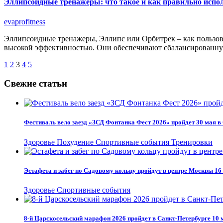
Эллипсоидные тренажеры: что такое и как правильно испол
evaprofitness
Эллипсоидные тренажеры, Эллипс или Орбитрек – как пользов
высокой эффективностью. Они обеспечивают сбалансированну
Пагинация
1
2
3
4
5
записей
Свежие статьи
Фестиваль вело заезд «ЗСД Фонтанка Фест 2026» пройдет 30 мая в
Здоровье
Похудение
Спортивные события
Тренировки
Эстафета и забег по Садовому кольцу пройдут в центре Москвы 1
Здоровье
Спортивные события
8-й Царскосельский марафон 2026 пройдет в Санкт-Петербурге 10 