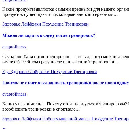
Какие продукты являются самыми вредными для нашего органи
продуктов существуют и те, которые наносят серьезный…
Здоровье
Лайфхаки
Похудение
Тренировки
Можно ли ходить в сауну после тренировок?
evaprofitness
Сауна или баня после тренировок — польза, когда можно и не
сауне с бассейном сразу после напряженной тренировки.…
Еда
Здоровье
Лайфхаки
Похудение
Тренировки
Почему не стоит откладывать тренировки после новогодних
evaprofitness
Каникулы кончились. Почему стоит вернуться к тренировкам? 
возобновить тренировки в спортзале…
Здоровье
Лайфхаки
Набор мышечной массы
Похудение
Тренир