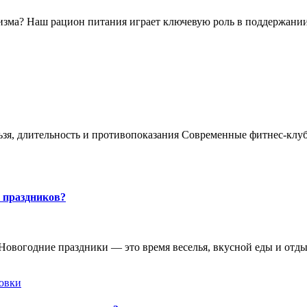
зма? Наш рацион питания играет ключевую роль в поддержании
льзя, длительность и противопоказания Современные фитнес-клу
 праздников?
Новогодние праздники — это время веселья, вкусной еды и отды
овки