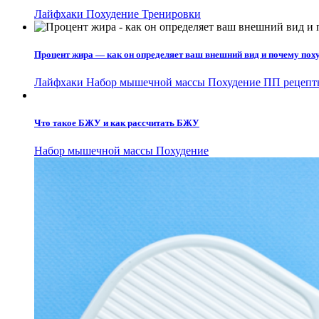
Лайфхаки
Похудение
Тренировки
Процент жира — как он определяет ваш внешний вид и почему поху
Лайфхаки
Набор мышечной массы
Похудение
ПП рецепт
Что такое БЖУ и как рассчитать БЖУ
Набор мышечной массы
Похудение