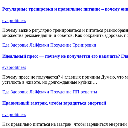
Регулярные тренировки и правильное питание – почему он
evaprofitness
Почему важно регулярно тренироваться и питаться разнообраз
множества рекомендаций и советов. Как сохранить здоровье, 
Еда
Здоровье
Лайфхаки
Похудение
Тренировки
Идеальный пресс — почему не получается его накачать? Г
evaprofitness
Почему пресс не получается? 4 главных причины Думаю, что мн
усталость в животе, но долгожданные кубики…
Еда
Здоровье
Лайфхаки
Похудение
ПП рецепты
Правильный завтрак, чтобы зарядиться энергией
evaprofitness
Как правильно питаться на завтрак, чтобы зарядиться энерги