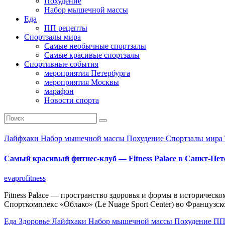
Похудение
Набор мышечной массы
Еда
ПП рецепты
Спортзалы мира
Самые необычные спортзалы
Самые красивые спортзалы
Спортивные события
мероприятия Петербурга
мероприятия Москвы
марафон
Новости спорта
Лайфхаки
Набор мышечной массы
Похудение
Спортзалы мира
Самый красивый фитнес-клуб — Fitness Palace в Санкт-Пе
evaprofitness
Fitness Palace — пространство здоровья и формы в историчес
Спорткомплекс «Облако» (Le Nuage Sport Center) во Французс
Еда
Здоровье
Лайфхаки
Набор мышечной массы
Похудение
ПП