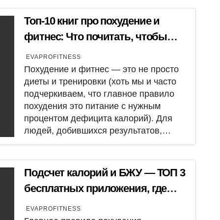
Топ-10 книг про похудение и
фитнес: Что почитать, чтобы
вдохновиться и начать
EVAPROFITNESS
приводить себя в форму. Часть
Похудение и фитнес — это не просто
диеты и тренировки (хоть мы и часто
1.
подчеркиваем, что главное правило
похудения это питание с нужным
процентом дефицита калорий). Для
людей, добившихся результатов,…
Подсчет калорий и БЖУ — ТОП 3
бесплатных приложения, где
можно считать калории
EVAPROFITNESS