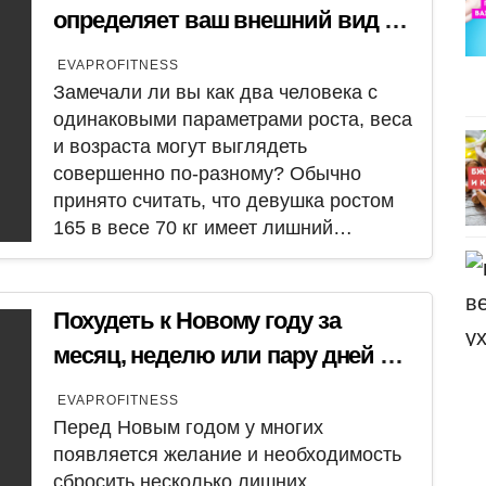
определяет ваш внешний вид и
почему похудение не всегда дает
EVAPROFITNESS
вам красивую фигуру
Замечали ли вы как два человека с
одинаковыми параметрами роста, веса
и возраста могут выглядеть
совершенно по-разному? Обычно
принято считать, что девушка ростом
165 в весе 70 кг имеет лишний…
Похудеть к Новому году за
месяц, неделю или пару дней —
как сбросить вес быстро и без
EVAPROFITNESS
вреда
Перед Новым годом у многих
появляется желание и необходимость
сбросить несколько лишних