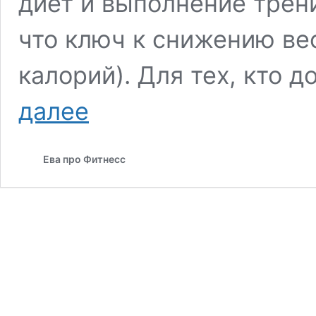
диет и выполнение трени
что ключ к снижению ве
калорий). Для тех, кто 
Топ-10:
далее
книги
про
похудение
Ева про Фитнесс
и
фитнес.
Что
почитать,
чтобы
вдохновиться
и
начать
приводить
себя
в